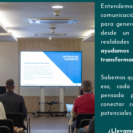
Entendem
comunicac
para genera
desde un 
realidade
ayudamo
transforma
Sabemos qu
eso, cada
pensada p
conectar c
potenciales
¿Llevamo