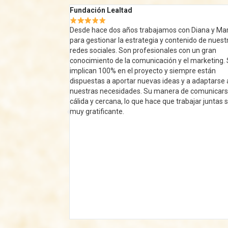
Inmaculada Gonzáles Carbajal.
Presidenta fundación El Pájaro Azul.
on Diana y Marta
enido de nuestras
Elegí Dinamarca Comunicación por conocer a la
con un gran
persona que lleva esta agencia y para probar si
el marketing. Se
nuestras Jornadas Internacionales de Literaturas
mpre están
Africanas podrían tener una repercusión en medi
y a adaptarse a
comunicación nacionales. Lo que más me ha gus
de comunicarse es
de trabajar con vosotros ha sido el interés que ha
abajar juntas sea
mostrado por nuestro trabajo y la cercanía. Tamb
programación que hicisteis. Muy recomendable, 
buen trabajo.