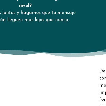
nivel?
 juntos y hagamos que tu mensaje
ión lleguen más lejos que nunca.
De
co
me
im
fo