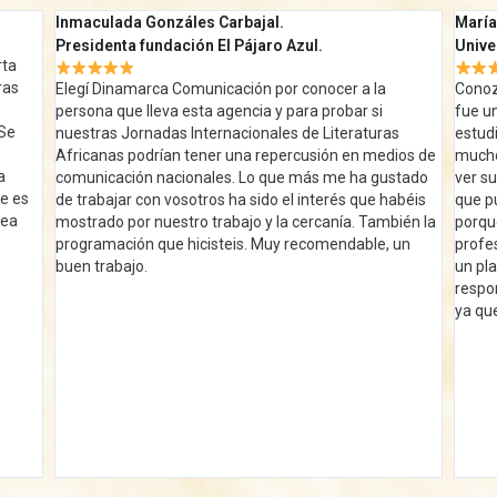
María Begoña
Sonia
Universidad Complutense de Madrid
Traba
solo 
Conozco a Diana desde que era estudiante, siempre
manej
fue una alumna destacada, reflexiva, crítica y buena
amabi
estudiante. Desde ese momento (y han pasado ya
tecno
os de
muchos años) hemos seguido en contacto y he podido
segui
tado
ver su crecimiento personal y profesional, y siempre
béis
que puedo busco colaborar con ella y con su empresa,
ién la
porque son reflejo de la honestidad y el compromiso
un
profesional que busco en mi vida y trabajo. Siempre es
un placer trabajar con Diana, porque es cumplidora y
responsable. Y por supuesto recomendaría su trabajo,
ya que no defrauda.